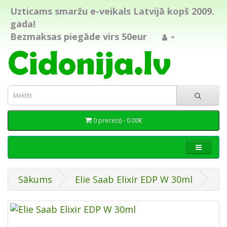
Uzticams smaržu e-veikals Latvijā kopš 2009.
gada!
Bezmaksas piegāde virs 50eur
0 prece(s) - 0.00€
Sākums
Elie Saab Elixir EDP W 30ml