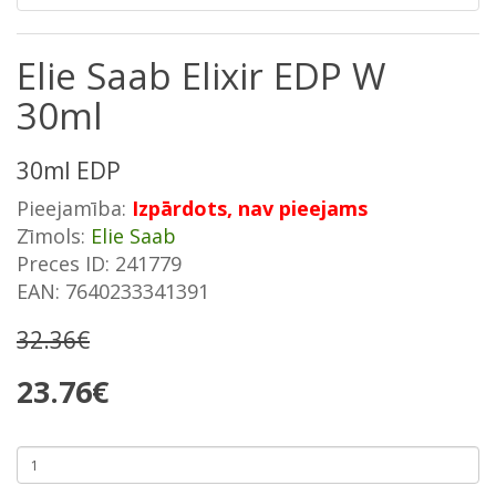
Elie Saab Elixir EDP W
30ml
30ml EDP
Pieejamība:
Izpārdots, nav pieejams
Zīmols:
Elie Saab
Preces ID: 241779
EAN: 7640233341391
32.36€
23.76€