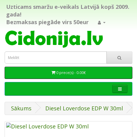
Uzticams smaržu e-veikals Latvijā kopš 2009.
gada!
Bezmaksas piegāde virs 50eur
0 prece(s) - 0.00€
Sākums
Diesel Loverdose EDP W 30ml