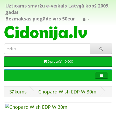
Uzticams smaržu e-veikals Latvijā kopš 2009.
gada!
Bezmaksas piegāde virs 50eur
0 prece(s) - 0.00€
Sākums
Chopard Wish EDP W 30ml