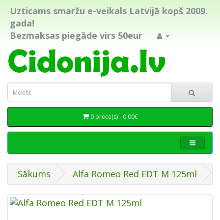
Uzticams smaržu e-veikals Latvijā kopš 2009.
gada!
Bezmaksas piegāde virs 50eur
0 prece(s) - 0.00€
Sākums
Alfa Romeo Red EDT M 125ml