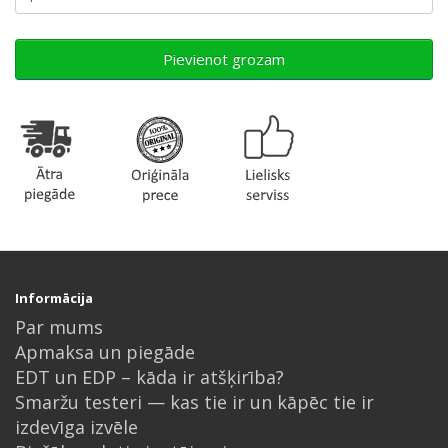
Pievienot grozam
Informācija
Par mums
Apmaksa un piegāde
EDT un EDP – kāda ir atšķirība?
Smaržu testeri — kas tie ir un kāpēc tie ir
izdevīga izvēle