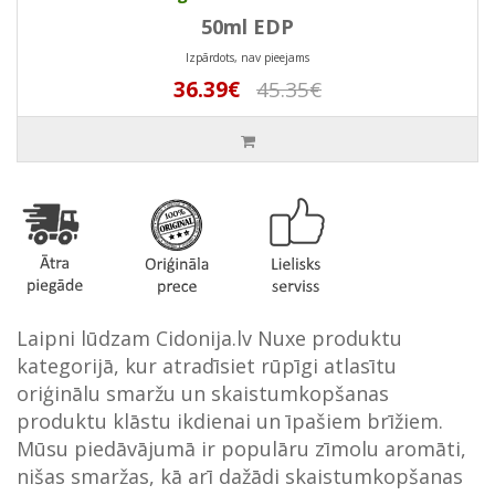
50ml EDP
Izpārdots, nav pieejams
36.39€
45.35€
Laipni lūdzam Cidonija.lv Nuxe produktu
kategorijā, kur atradīsiet rūpīgi atlasītu
oriģinālu smaržu un skaistumkopšanas
produktu klāstu ikdienai un īpašiem brīžiem.
Mūsu piedāvājumā ir populāru zīmolu aromāti,
nišas smaržas, kā arī dažādi skaistumkopšanas