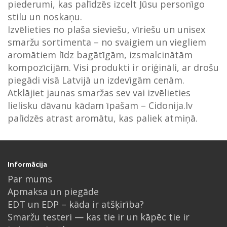
piederumi, kas palīdzēs izcelt Jūsu personīgo
stilu un noskaņu.
Izvēlieties no plaša sieviešu, vīriešu un unisex
smaržu sortimenta – no svaigiem un viegliem
aromātiem līdz bagātīgām, izsmalcinātām
kompozīcijām. Visi produkti ir oriģināli, ar drošu
piegādi visā Latvijā un izdevīgām cenām.
Atklājiet jaunas smaržas sev vai izvēlieties
lielisku dāvanu kādam īpašam – Cidonija.lv
palīdzēs atrast aromātu, kas paliek atmiņā.
Informācija
Par mums
Apmaksa un piegāde
EDT un EDP – kāda ir atšķirība?
Smaržu testeri — kas tie ir un kāpēc tie ir