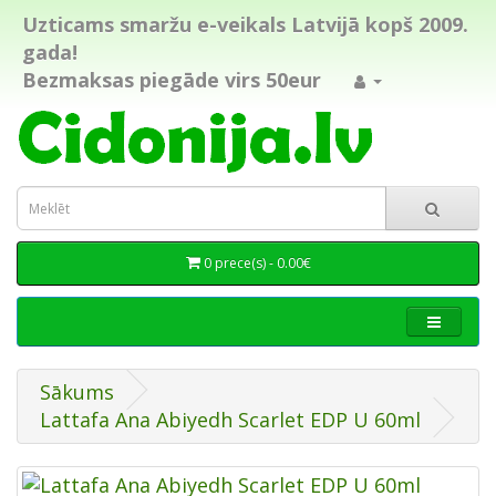
Uzticams smaržu e-veikals Latvijā kopš 2009.
gada!
Bezmaksas piegāde virs 50eur
0 prece(s) - 0.00€
Sākums
Lattafa Ana Abiyedh Scarlet EDP U 60ml