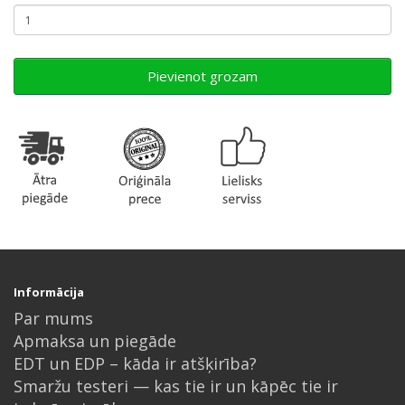
Pievienot grozam
Informācija
Par mums
Apmaksa un piegāde
EDT un EDP – kāda ir atšķirība?
Smaržu testeri — kas tie ir un kāpēc tie ir