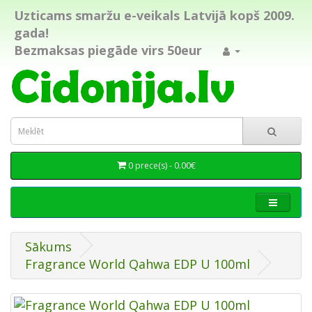
Uzticams smaržu e-veikals Latvijā kopš 2009.
gada!
Bezmaksas piegāde virs 50eur
0 prece(s) - 0.00€
Sākums
Fragrance World Qahwa EDP U 100ml