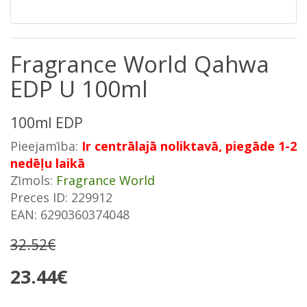
Fragrance World Qahwa
EDP U 100ml
100ml EDP
Pieejamība:
Ir centrālajā noliktavā, piegāde 1-2
nedēļu laikā
Zīmols:
Fragrance World
Preces ID: 229912
EAN: 6290360374048
32.52€
23.44€