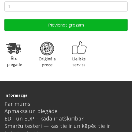
Pievienot grozam
Informācija
Par mums
Apmaksa un piegāde
EDT un EDP – kāda ir atšķirība?
Smaržu testeri — kas tie ir un kāpēc tie ir