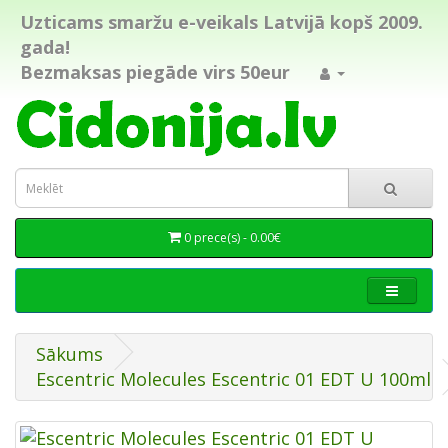
Uzticams smaržu e-veikals Latvijā kopš 2009.
gada!
Bezmaksas piegāde virs 50eur
0 prece(s) - 0.00€
Sākums
Escentric Molecules Escentric 01 EDT U 100ml