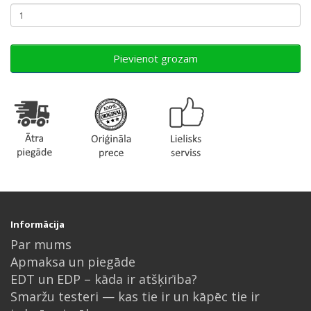
Pievienot grozam
Informācija
Par mums
Apmaksa un piegāde
EDT un EDP – kāda ir atšķirība?
Smaržu testeri — kas tie ir un kāpēc tie ir