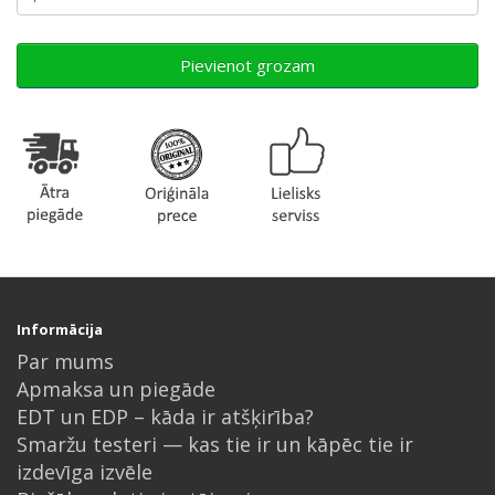
Pievienot grozam
Informācija
Par mums
Apmaksa un piegāde
EDT un EDP – kāda ir atšķirība?
Smaržu testeri — kas tie ir un kāpēc tie ir
izdevīga izvēle