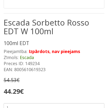
Escada Sorbetto Rosso
EDT W 100ml
100ml EDT
Pieejamība:
Izpārdots, nav pieejams
Zīmols:
Escada
Preces ID: 149234
EAN: 8005610619323
54.53€
44.29€