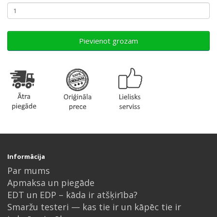
Pievienot grozam
Informācija
Par mums
Apmaksa un piegāde
EDT un EDP – kāda ir atšķirība?
Smaržu testeri — kas tie ir un kāpēc tie ir