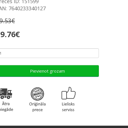
reces ID: 151599
AN: 7640233340127
9.53€
9.76€
Pievienot grozam