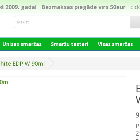
š 2009. gada!
Bezmaksas piegāde virs 50eur
cid
Unisex smaržas
Smaržu testeri
Visas smaržas
White EDP W 90ml
9
P
Z