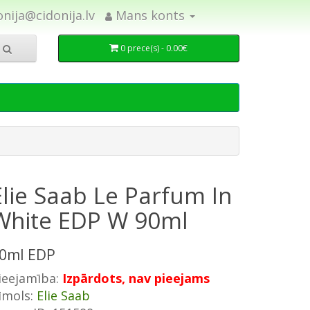
onija@cidonija.lv
Mans konts
0 prece(s) - 0.00€
Elie Saab Le Parfum In
White EDP W 90ml
0ml EDP
ieejamība:
Izpārdots, nav pieejams
īmols:
Elie Saab