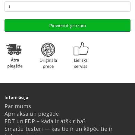
Pievienot grozam
Informācija
Par mums
Apmaksa un piegāde
EDT un EDP – kāda ir atšķirība?
Smaržu testeri — kas tie ir un kāpēc tie ir