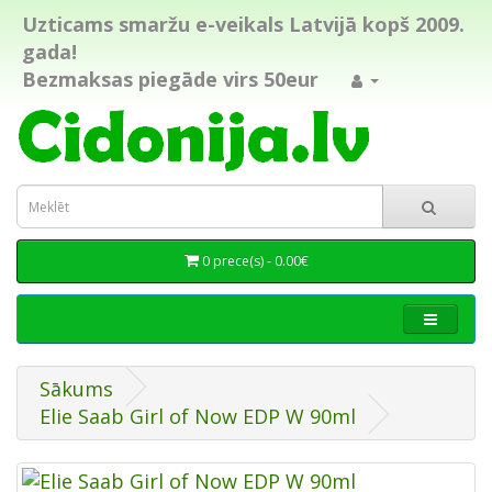
Uzticams smaržu e-veikals Latvijā kopš 2009.
gada!
Bezmaksas piegāde virs 50eur
0 prece(s) - 0.00€
Sākums
Elie Saab Girl of Now EDP W 90ml