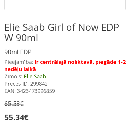
Elie Saab Girl of Now EDP
W 90ml
90ml EDP
Pieejamība:
Ir centrālajā noliktavā, piegāde 1-2
nedēļu laikā
Zīmols:
Elie Saab
Preces ID: 299842
EAN: 3423473996859
65.53€
55.34€