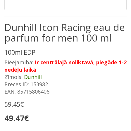
Dunhill Icon Racing eau de
parfum for men 100 ml
100ml EDP
Pieejamība:
Ir centrālajā noliktavā, piegāde 1-2
nedēļu laikā
Zīmols:
Dunhill
Preces ID: 153982
EAN: 85715806406
59.45€
49.47€