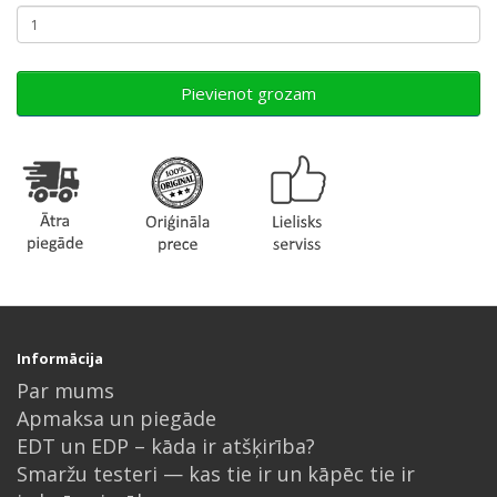
Pievienot grozam
Informācija
Par mums
Apmaksa un piegāde
EDT un EDP – kāda ir atšķirība?
Smaržu testeri — kas tie ir un kāpēc tie ir