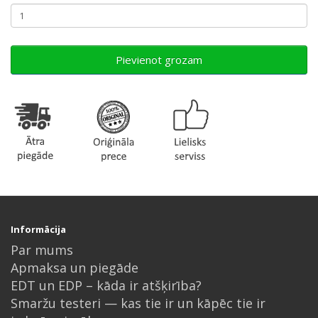
Pievienot grozam
Informācija
Par mums
Apmaksa un piegāde
EDT un EDP – kāda ir atšķirība?
Smaržu testeri — kas tie ir un kāpēc tie ir