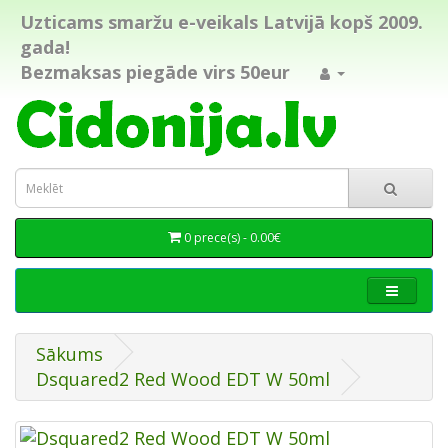
Uzticams smaržu e-veikals Latvijā kopš 2009.
gada!
Bezmaksas piegāde virs 50eur
0 prece(s) - 0.00€
Sākums
Dsquared2 Red Wood EDT W 50ml