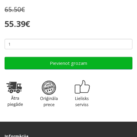
65.50€
55.39€
Pievienot grozam
Informācija