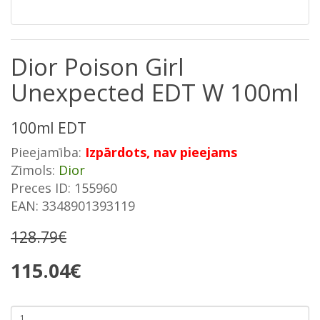
Dior Poison Girl
Unexpected EDT W 100ml
100ml EDT
Pieejamība:
Izpārdots, nav pieejams
Zīmols:
Dior
Preces ID: 155960
EAN: 3348901393119
128.79€
115.04€