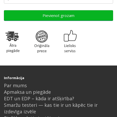
Pievienot grozam
Informācija
Par mums
Apmaksa un piegāde
EDT un EDP – kāda ir atšķirība?
Smaržu testeri — kas tie ir un kāpēc tie ir
izdevīga izvēle