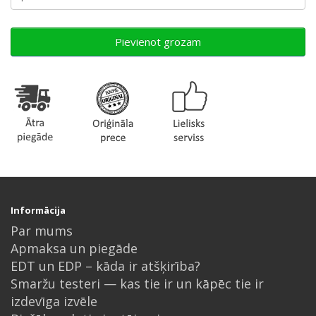
Pievienot grozam
Informācija
Par mums
Apmaksa un piegāde
EDT un EDP – kāda ir atšķirība?
Smaržu testeri — kas tie ir un kāpēc tie ir
izdevīga izvēle