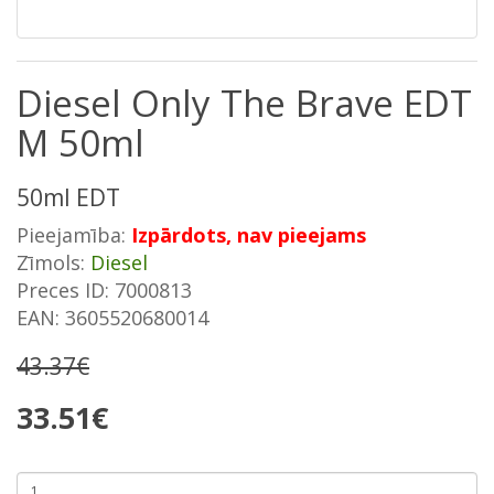
Diesel Only The Brave EDT
M 50ml
50ml EDT
Pieejamība:
Izpārdots, nav pieejams
Zīmols:
Diesel
Preces ID: 7000813
EAN: 3605520680014
43.37€
33.51€