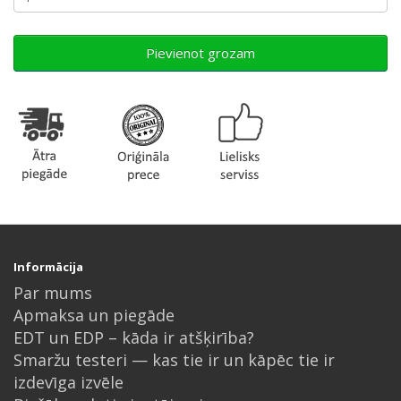
Pievienot grozam
Informācija
Par mums
Apmaksa un piegāde
EDT un EDP – kāda ir atšķirība?
Smaržu testeri — kas tie ir un kāpēc tie ir
izdevīga izvēle