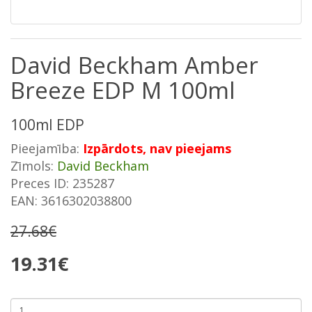
David Beckham Amber
Breeze EDP M 100ml
100ml EDP
Pieejamība:
Izpārdots, nav pieejams
Zīmols:
David Beckham
Preces ID: 235287
EAN: 3616302038800
27.68€
19.31€