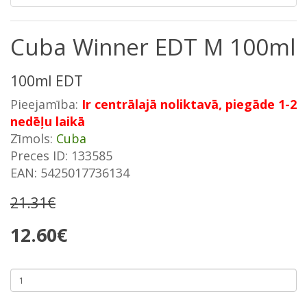
Cuba Winner EDT M 100ml
100ml EDT
Pieejamība:
Ir centrālajā noliktavā, piegāde 1-2
nedēļu laikā
Zīmols:
Cuba
Preces ID: 133585
EAN: 5425017736134
21.31€
12.60€