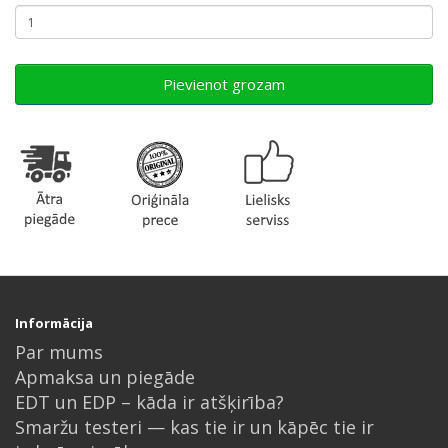
Pievienot grozam
Informācija
Par mums
Apmaksa un piegāde
EDT un EDP – kāda ir atšķirība?
Smaržu testeri — kas tie ir un kāpēc tie ir