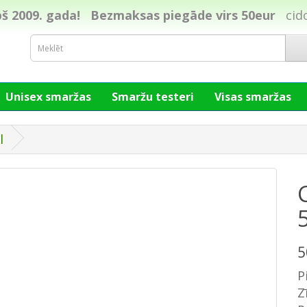
š 2009. gada!
Bezmaksas piegāde virs 50eur
cid
Unisex smaržas
Smaržu testeri
Visas smaržas
l
5
P
Z