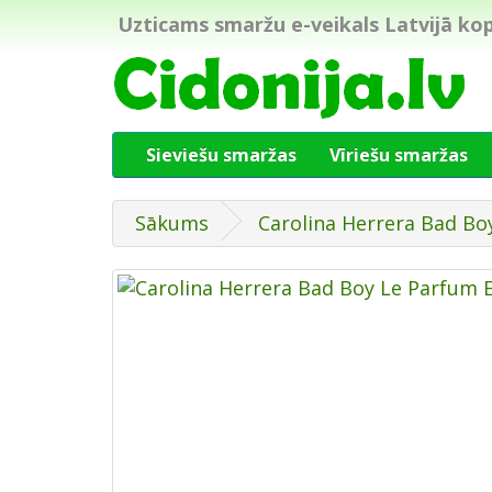
Uzticams smaržu e-veikals Latvijā kop
Sieviešu smaržas
Vīriešu smaržas
Sākums
Carolina Herrera Bad B