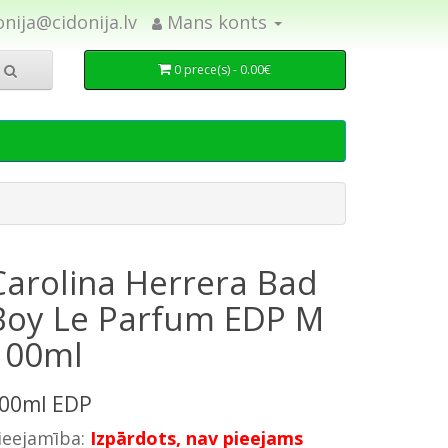
onija@cidonija.lv
Mans konts
0 prece(s) - 0.00€
Carolina Herrera Bad
Boy Le Parfum EDP M
100ml
00ml EDP
ieejamība:
Izpārdots, nav pieejams