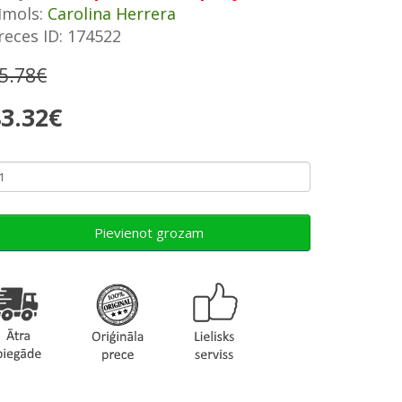
īmols:
Carolina Herrera
reces ID: 174522
5.78€
3.32€
Pievienot grozam