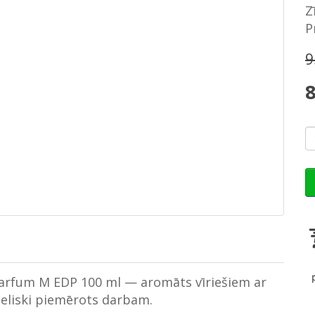
Z
P
9
8
 Parfum M EDP 100 ml — aromāts vīriešiem ar
ieliski piemērots darbam.