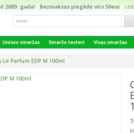
š 2009. gada!
Bezmaksas piegāde virs 50eur
cid
Unisex smaržas
Smaržu testeri
Visas smaržas
oy Le Parfum EDP M 100ml
1
P