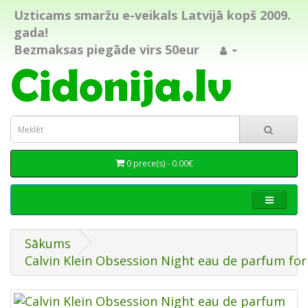
Uzticams smaržu e-veikals Latvijā kopš 2009.
gada!
Bezmaksas piegāde virs 50eur
0 prece(s) - 0.00€
Sākums
Calvin Klein Obsession Night eau de parfum fo