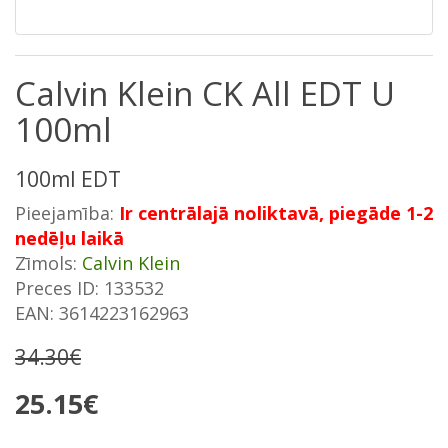
Calvin Klein CK All EDT U
100ml
100ml EDT
Pieejamība:
Ir centrālajā noliktavā, piegāde 1-2
nedēļu laikā
Zīmols:
Calvin Klein
Preces ID: 133532
EAN: 3614223162963
34.30€
25.15€