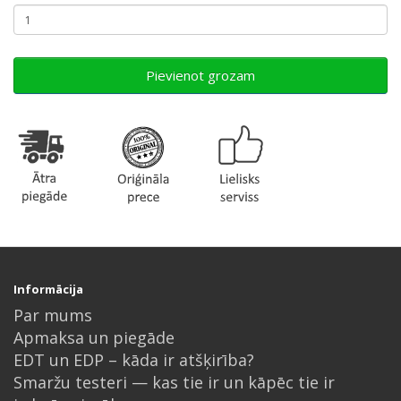
Pievienot grozam
Informācija
Par mums
Apmaksa un piegāde
EDT un EDP – kāda ir atšķirība?
Smaržu testeri — kas tie ir un kāpēc tie ir