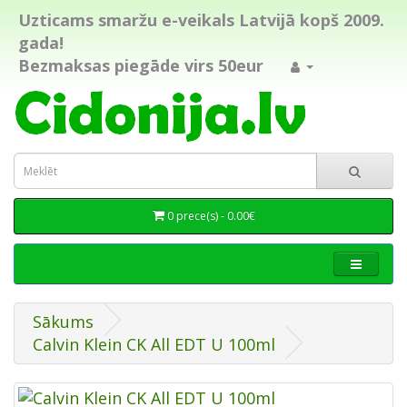
Uzticams smaržu e-veikals Latvijā kopš 2009.
gada!
Bezmaksas piegāde virs 50eur
0 prece(s) - 0.00€
Sākums
Calvin Klein CK All EDT U 100ml