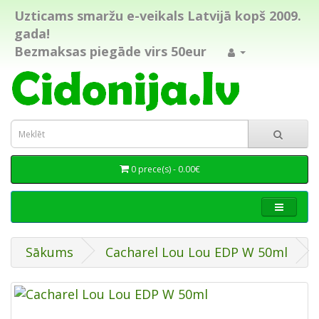
Uzticams smaržu e-veikals Latvijā kopš 2009.
gada!
Bezmaksas piegāde virs 50eur
0 prece(s) - 0.00€
Sākums
Cacharel Lou Lou EDP W 50ml