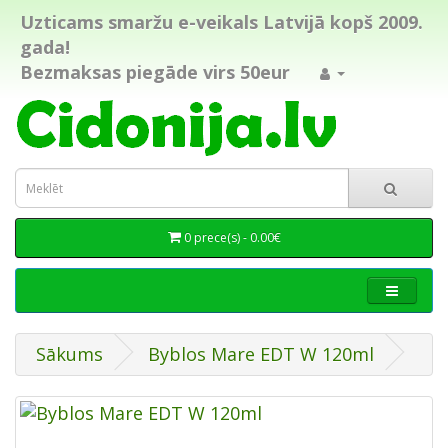
Uzticams smaržu e-veikals Latvijā kopš 2009.
gada!
Bezmaksas piegāde virs 50eur
0 prece(s) - 0.00€
Sākums
Byblos Mare EDT W 120ml