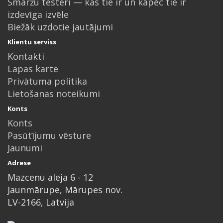
Smaržu testeri — kas tie ir un kāpēc tie ir
izdevīga izvēle
Biežāk uzdotie jautājumi
Klientu serviss
Kontakti
Lapas karte
Privātuma politika
Lietošanas noteikumi
Konts
Konts
Pasūtījumu vēsture
Jaunumi
Adrese
Mazcenu aleja 6 - 12
Jaunmārupe, Mārupes nov.
LV-2166, Latvija