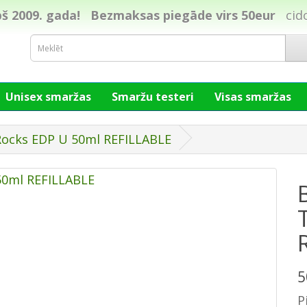
š 2009. gada!
Bezmaksas piegāde virs 50eur
cid
Unisex smaržas
Smaržu testeri
Visas smaržas
Rocks EDP U 50ml REFILLABLE
5
P