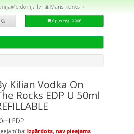
onija@cidonija.lv
Mans konts
0 prece(s) - 0.00€
By Kilian Vodka On
The Rocks EDP U 50ml
REFILLABLE
0ml EDP
ieejamība:
Izpārdots, nav pieejams