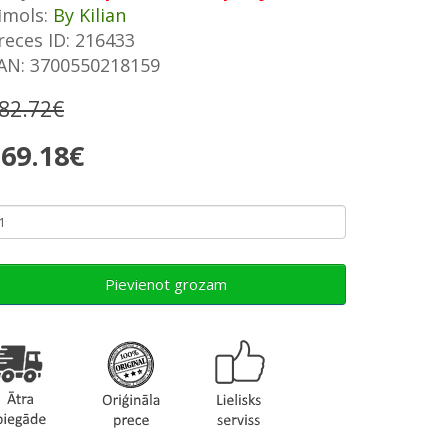
īmols:
By Kilian
reces ID: 216433
AN: 3700550218159
82.72€
69.18€
Pievienot grozam