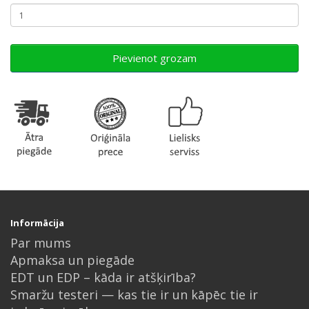
Pievienot grozam
Informācija
Par mums
Apmaksa un piegāde
EDT un EDP – kāda ir atšķirība?
Smaržu testeri — kas tie ir un kāpēc tie ir