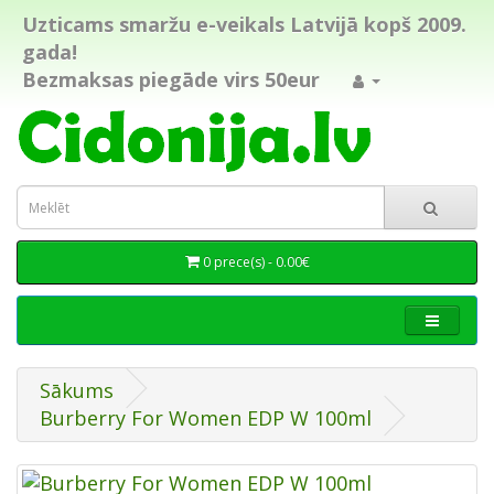
Uzticams smaržu e-veikals Latvijā kopš 2009.
gada!
Bezmaksas piegāde virs 50eur
0 prece(s) - 0.00€
Sākums
Burberry For Women EDP W 100ml