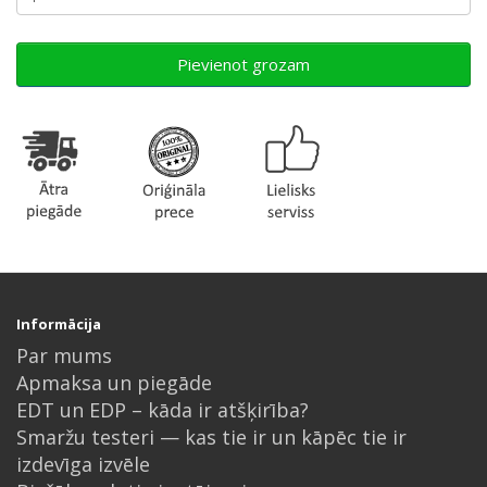
Pievienot grozam
Informācija
Par mums
Apmaksa un piegāde
EDT un EDP – kāda ir atšķirība?
Smaržu testeri — kas tie ir un kāpēc tie ir
izdevīga izvēle