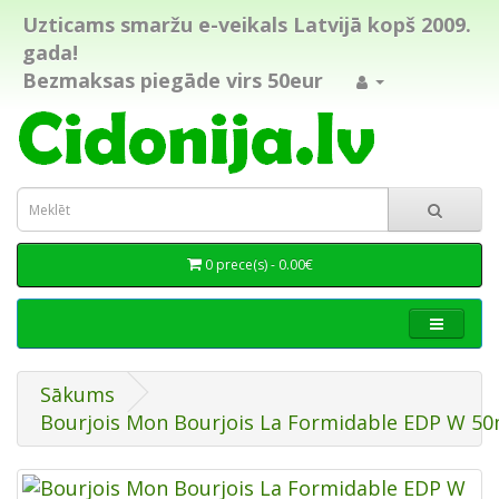
Uzticams smaržu e-veikals Latvijā kopš 2009.
gada!
Bezmaksas piegāde virs 50eur
0 prece(s) - 0.00€
Sākums
Bourjois Mon Bourjois La Formidable EDP W 50