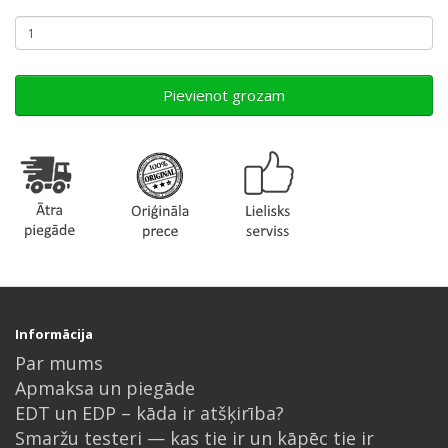
Pievienot grozam
Informācija
Par mums
Apmaksa un piegāde
EDT un EDP – kāda ir atšķirība?
Smaržu testeri — kas tie ir un kāpēc tie ir