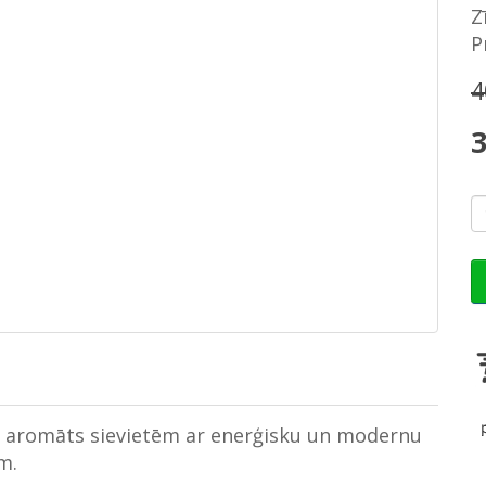
Z
P
4
3
— aromāts sievietēm ar enerģisku un modernu
m.