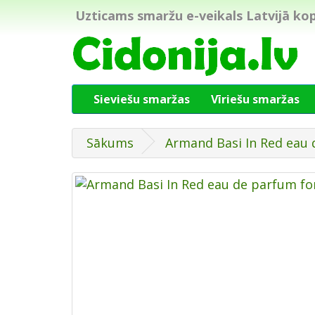
Uzticams smaržu e-veikals Latvijā kop
Sieviešu smaržas
Vīriešu smaržas
Sākums
Armand Basi In Red eau