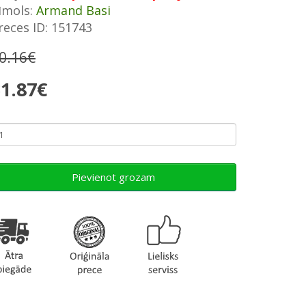
īmols:
Armand Basi
reces ID: 151743
0.16€
1.87€
Pievienot grozam