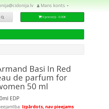
onija@cidonija.lv
Mans konts
0 prece(s) - 0.00€
Armand Basi In Red
eau de parfum for
women 50 ml
0ml EDP
ieejamība:
Izpārdots, nav pieejams