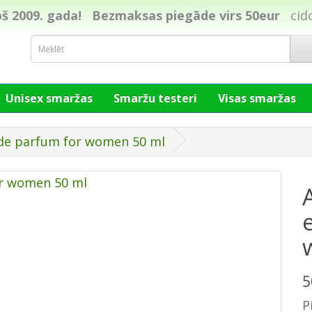
š 2009. gada!
Bezmaksas piegāde virs 50eur
cid
Unisex smaržas
Smaržu testeri
Visas smaržas
 de parfum for women 50 ml
5
P