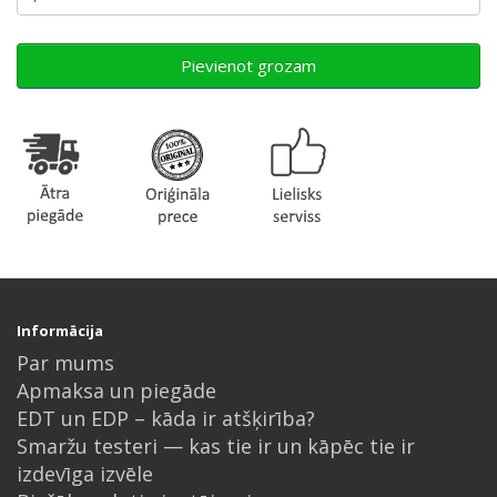
Pievienot grozam
Informācija
Par mums
Apmaksa un piegāde
EDT un EDP – kāda ir atšķirība?
Smaržu testeri — kas tie ir un kāpēc tie ir
izdevīga izvēle