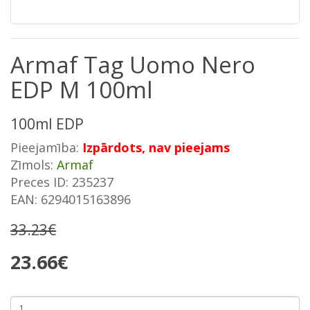
Armaf Tag Uomo Nero
EDP M 100ml
100ml EDP
Pieejamība:
Izpārdots, nav pieejams
Zīmols:
Armaf
Preces ID: 235237
EAN: 6294015163896
33.23€
23.66€