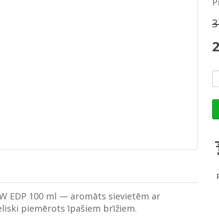
P
3
2
W EDP 100 ml — aromāts sievietēm ar
eliski piemērots īpašiem brīžiem.