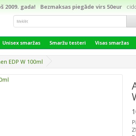
š 2009. gada!
Bezmaksas piegāde virs 50eur
cid
Unisex smaržas
Smaržu testeri
Visas smaržas
en EDP W 100ml
1
P
Z