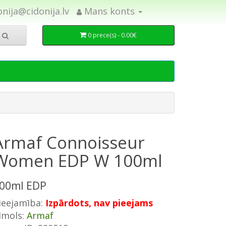
onija@cidonija.lv
Mans konts
0 prece(s) - 0.00€
Armaf Connoisseur
Women EDP W 100ml
00ml EDP
ieejamība:
Izpārdots, nav pieejams
īmols:
Armaf