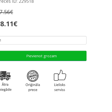
reces ID: 229518
7.56€
8.11€
Pievienot grozam