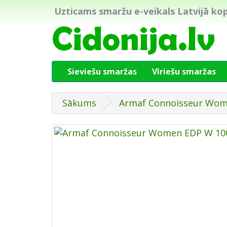
Uzticams smaržu e-veikals Latvijā kop
Sieviešu smaržas
Vīriešu smaržas
Sākums
Armaf Connoisseur Wom