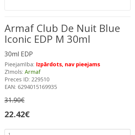
Armaf Club De Nuit Blue
Iconic EDP M 30ml
30ml EDP
Pieejamība:
Izpārdots, nav pieejams
Zīmols:
Armaf
Preces ID: 229510
EAN: 6294015169935
31.90€
22.42€