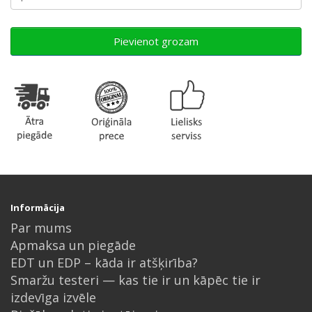
Pievienot grozam
Informācija
Par mums
Apmaksa un piegāde
EDT un EDP – kāda ir atšķirība?
Smaržu testeri — kas tie ir un kāpēc tie ir
izdevīga izvēle