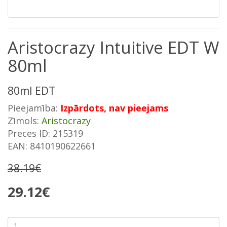
Aristocrazy Intuitive EDT W
80ml
80ml EDT
Pieejamība:
Izpārdots, nav pieejams
Zīmols:
Aristocrazy
Preces ID: 215319
EAN: 8410190622661
38.19€
29.12€