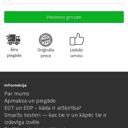
Pievienot grozam
Informācija
Par mums
Apmaksa un piegāde
EDT un EDP – kāda ir atšķirība?
Smaržu testeri — kas tie ir un kāpēc tie ir
izdevīga izvēle