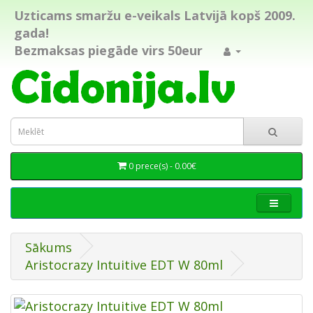
Uzticams smaržu e-veikals Latvijā kopš 2009.
gada!
Bezmaksas piegāde virs 50eur
0 prece(s) - 0.00€
Sākums
Aristocrazy Intuitive EDT W 80ml