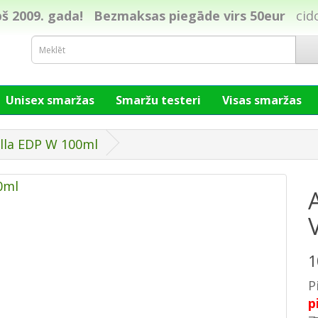
š 2009. gada!
Bezmaksas piegāde virs 50eur
cid
Unisex smaržas
Smaržu testeri
Visas smaržas
lla EDP W 100ml
1
P
p