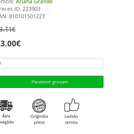
īmols:
Ariana Grande
reces ID: 223903
AN: 810101501227
3.11€
3.00€
Pievienot grozam