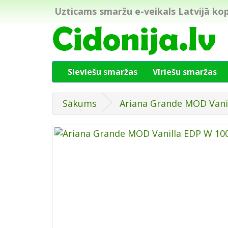
Uzticams smaržu e-veikals Latvijā kop
Sieviešu smaržas
Vīriešu smaržas
Sākums
Ariana Grande MOD Vani