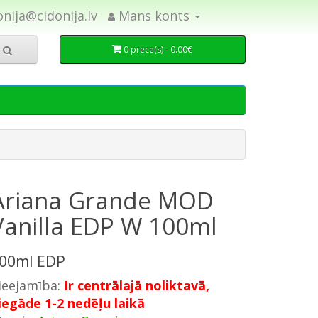
onija@cidonija.lv
Mans konts
0 prece(s) - 0.00€
Ariana Grande MOD
Vanilla EDP W 100ml
00ml EDP
ieejamība:
Ir centrālajā noliktavā,
iegāde 1-2 nedēļu laikā