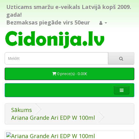
Uzticams smaržu e-veikals Latvijā kopš 2009.
gada!
Bezmaksas piegāde virs 50eur
0 prece(s) - 0.00€
Sākums
Ariana Grande Ari EDP W 100ml