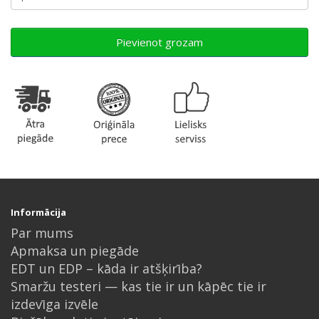
Pievienot grozam
Informācija
Par mums
Apmaksa un piegāde
EDT un EDP – kāda ir atšķirība?
Smaržu testeri — kas tie ir un kāpēc tie ir
izdevīga izvēle