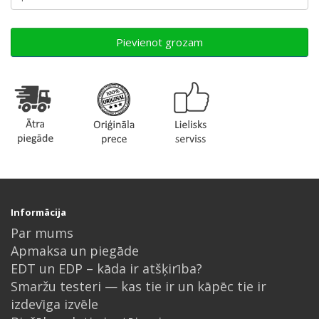
Pievienot grozam
Informācija
Par mums
Apmaksa un piegāde
EDT un EDP – kāda ir atšķirība?
Smaržu testeri — kas tie ir un kāpēc tie ir
izdevīga izvēle