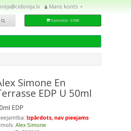
onija@cidonija.lv
Mans konts
0 prece(s) - 0.00€
Alex Simone En
Terrasse EDP U 50ml
0ml EDP
ieejamība:
Izpārdots, nav pieejams
īmols:
Alex Simone