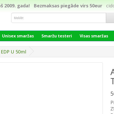
š 2009. gada!
Bezmaksas piegāde virs 50eur
cid
Unisex smaržas
Smaržu testeri
Visas smaržas
e EDP U 50ml
5
P
Z