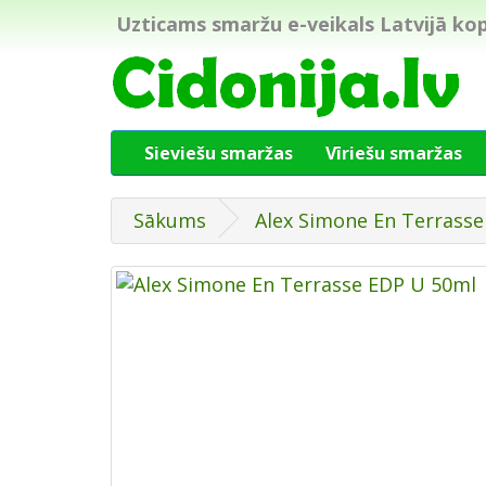
Uzticams smaržu e-veikals Latvijā kop
Sieviešu smaržas
Vīriešu smaržas
Sākums
Alex Simone En Terrass