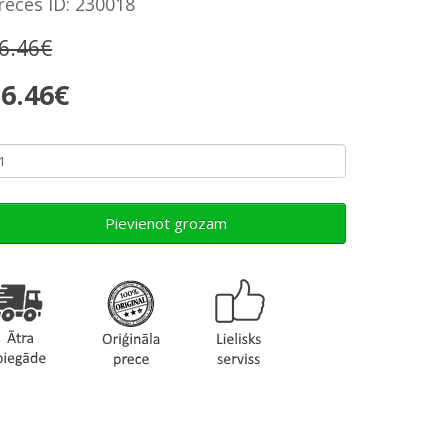
reces ID: 230018
6.46€
6.46€
Pievienot grozam