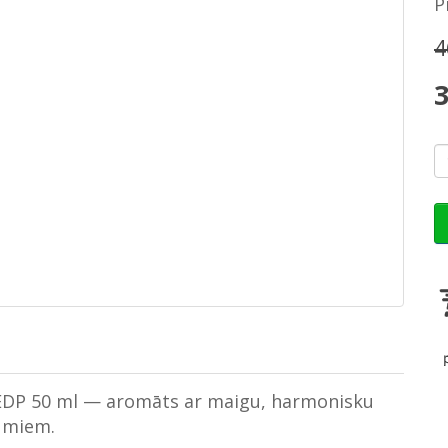
P
4
3
EDP 50 ml — aromāts ar maigu, harmonisku
jumiem.