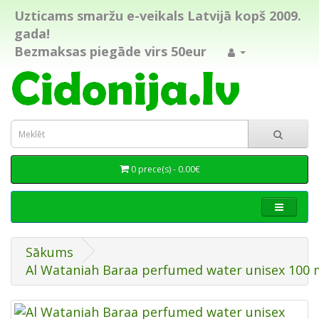
Uzticams smaržu e-veikals Latvijā kopš 2009.
gada!
Bezmaksas piegāde virs 50eur
0 prece(s) - 0.00€
Sākums
Al Wataniah Baraa perfumed water unisex 100 