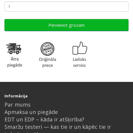
Pievienot grozam
Informācija
Par mums
Apmaksa un piegāde
EDT un EDP – kāda ir atšķirība?
Smaržu testeri — kas tie ir un kāpēc tie ir