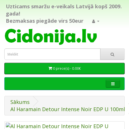
Uzticams smaržu e-veikals Latvijā kopš 2009.
gada!
Bezmaksas piegāde virs 50eur
0 prece(s) - 0.00€
Sākums
Al Haramain Detour Intense Noir EDP U 100ml