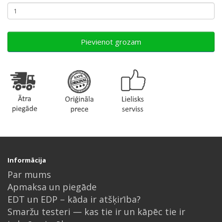
Pievienot grozam
Informācija
Par mums
Apmaksa un piegāde
EDT un EDP – kāda ir atšķirība?
Smaržu testeri — kas tie ir un kāpēc tie ir