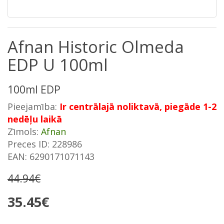
Afnan Historic Olmeda
EDP U 100ml
100ml EDP
Pieejamība:
Ir centrālajā noliktavā, piegāde 1-2
nedēļu laikā
Zīmols:
Afnan
Preces ID: 228986
EAN: 6290171071143
44.94€
35.45€