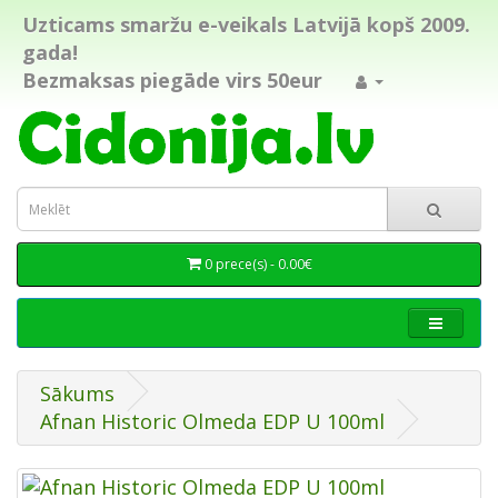
Uzticams smaržu e-veikals Latvijā kopš 2009.
gada!
Bezmaksas piegāde virs 50eur
0 prece(s) - 0.00€
Sākums
Afnan Historic Olmeda EDP U 100ml