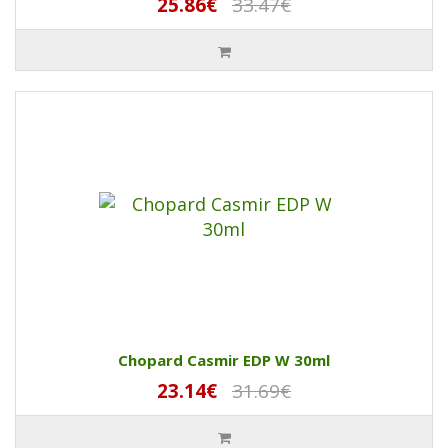
25.86€
33.47€
Chopard Casmir EDP W 30ml
23.14€
31.69€