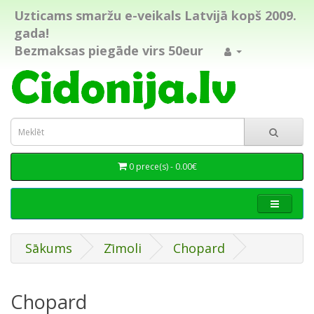
Uzticams smaržu e-veikals Latvijā kopš 2009.
gada!
Bezmaksas piegāde virs 50eur
0 prece(s) - 0.00€
Sākums
Zīmoli
Chopard
Chopard