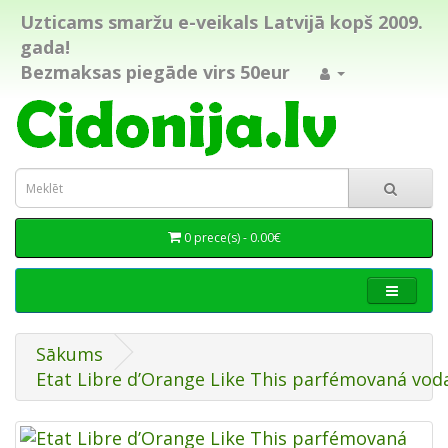
Uzticams smaržu e-veikals Latvijā kopš 2009.
gada!
Bezmaksas piegāde virs 50eur
0 prece(s) - 0.00€
Sākums
Etat Libre d’Orange Like This parfémovaná vod