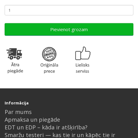
Pievienot grozam
Informācija
Par mums
Apmaksa un piegāde
EDT un EDP – kāda ir atšķirība?
Smaržu testeri — kas tie ir un kāpēc tie ir