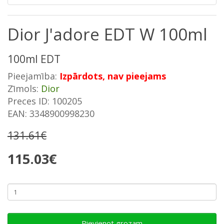
Dior J'adore EDT W 100ml
100ml EDT
Pieejamība:
Izpārdots, nav pieejams
Zīmols:
Dior
Preces ID: 100205
EAN: 3348900998230
131.61€
115.03€
Pievienot grozam