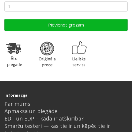
Pievienot grozam
Informācija
Par mums
Apmaksa un piegāde
EDT un EDP – kāda ir atšķirība?
Smaržu testeri — kas tie ir un kāpēc tie ir