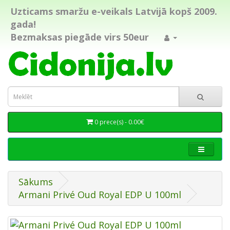
Uzticams smaržu e-veikals Latvijā kopš 2009.
gada!
Bezmaksas piegāde virs 50eur
0 prece(s) - 0.00€
Sākums
Armani Privé Oud Royal EDP U 100ml