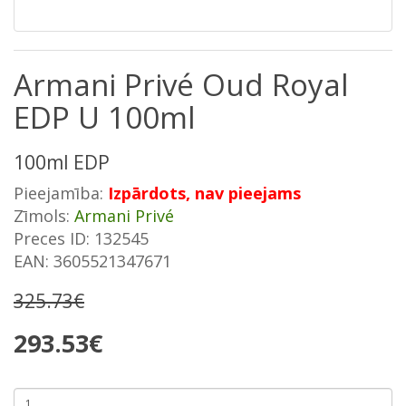
Armani Privé Oud Royal
EDP U 100ml
100ml EDP
Pieejamība:
Izpārdots, nav pieejams
Zīmols:
Armani Privé
Preces ID: 132545
EAN: 3605521347671
325.73€
293.53€