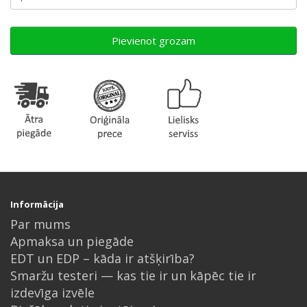
Pievienot grozam
Informācija
Par mums
Apmaksa un piegāde
EDT un EDP – kāda ir atšķirība?
Smaržu testeri — kas tie ir un kāpēc tie ir
izdevīga izvēle