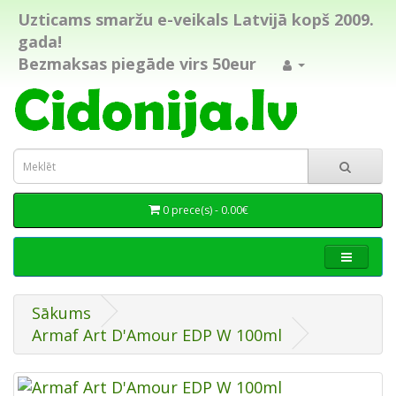
Uzticams smaržu e-veikals Latvijā kopš 2009.
gada!
Bezmaksas piegāde virs 50eur
0 prece(s) - 0.00€
Sākums
Armaf Art D'Amour EDP W 100ml