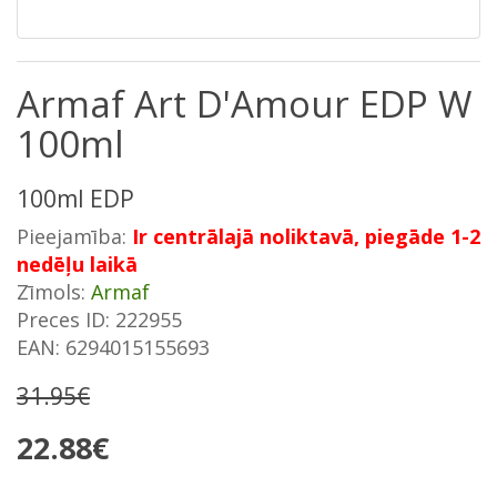
Armaf Art D'Amour EDP W
100ml
100ml EDP
Pieejamība:
Ir centrālajā noliktavā, piegāde 1-2
nedēļu laikā
Zīmols:
Armaf
Preces ID: 222955
EAN: 6294015155693
31.95€
22.88€