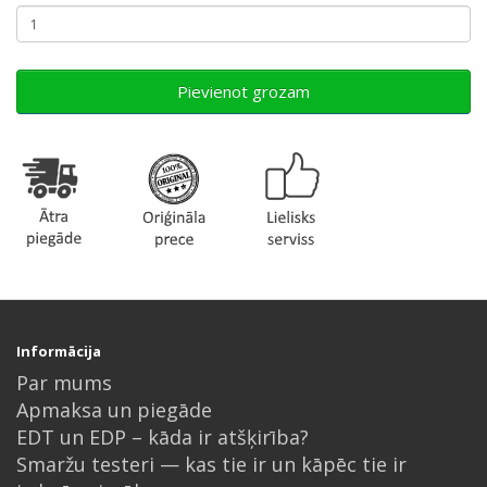
Pievienot grozam
Informācija
Par mums
Apmaksa un piegāde
EDT un EDP – kāda ir atšķirība?
Smaržu testeri — kas tie ir un kāpēc tie ir