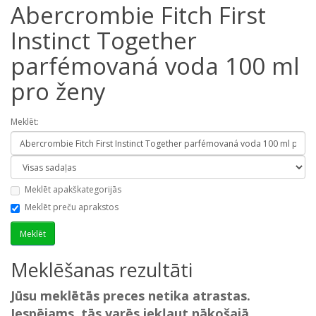
Abercrombie Fitch First
Instinct Together
parfémovaná voda 100 ml
pro ženy
Meklēt:
Meklēt apakškategorijās
Meklēt preču aprakstos
Meklēšanas rezultāti
Jūsu meklētās preces netika atrastas.
Iespējams, tās varēs iekļaut nākošajā